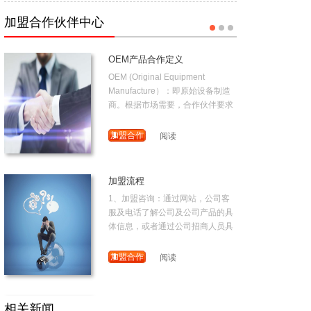
B．甲方
加盟合作
阅读
加盟合作伙伴中心
伙伴
OEM产品合作定义
OEM (Original Equipment
Manufacture）：即原始设备制造
商。根据市场需要，合作伙伴要求
对我公司现有产品作
加盟合作
阅读
伙伴
加盟流程
1、加盟咨询：通过网站，公司客
服及电话了解公司及公司产品的具
体信息，或者通过公司招商人员具
体了解相关信
加盟合作
阅读
伙伴
ODM产品合作定义
相关新闻