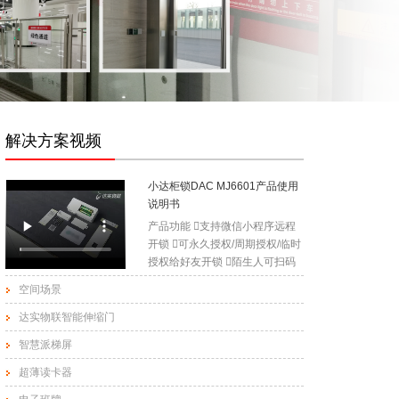
对我公司现有产品作
加盟合作
阅读
伙伴
加盟流程
1、加盟咨询：通过网站，公司客
服及电话了解公司及公司产品的具
解决方案视频
体信息，或者通过公司招商人员具
体了解相关信
小达柜锁DAC MJ6601产品使用
加盟合作
阅读
说明书
伙伴
产品功能 支持微信小程序远程
开锁 可永久授权/周期授权/临时
ODM产品合作定义
授权给好友开锁 陌生人可扫码
ODM (Original Design
向管理员申请开锁 可查看最近
空间场景
Manufacture）：即原始开发商,我
1000条蓝牙开锁记录 基本参数 
们可以为客户提供从产品研发、设
产品名称：小达柜锁 产品型
达实物联智能伸缩门
计制造到后期维护的
号：DAC MJ6601 产品颜色：
智慧派梯屏
加盟合作
阅读
白色 供电方式：3节7号电池 
伙伴
开锁方式：蓝牙开锁 产品尺
超薄读卡器
寸：120*55*25mm 重 量：约