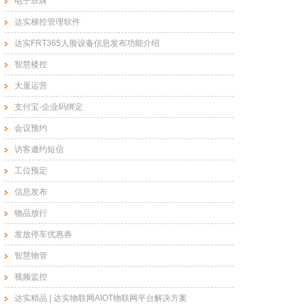
电子班牌
157克 主要材质：ABS 续航时
加盟条件
间：待机540天 工作温
达实梯控管理软件
1、认可达实智能物联网产品的经
度：-10~+70℃ 特别注意 1.必须
营理念。
达实FRT365人脸设备信息发布功能介绍
装好电池，先绑定设备测试可以
2、需要认同“达实智能”及其旗下所
正常控制开锁后再进行安装； 2.
智慧楼控
有品牌的产品发展目标和公司
安装前务必安装好电池（3节7号
加盟合作
阅读
大厦运营
碱性电池），不装电池无法使
伙伴
用； 3.具备低电量自动开锁功
支付宝-企业码绑定
能，不支持断电后自动开锁；
加盟优势
【详细】
会议预约
达实以“万物智联 心心相通”为经营
访客邀约短信
宗旨，以用户需求为中心，以最大
工位预定
幅度的提升用户管理、控制等应用
体验，降低
信息发布
加盟合作
阅读
物品放行
伙伴
发放停车优惠券
双方的权利和义务
智慧物管
A．根据市场发展趋势和客户需
视频监控
求，乙方向甲方提供具有良好市场
前景、竞争力强、品质优良的产
达实精品 | 达实物联网AIOT物联网平台解决方案
品。