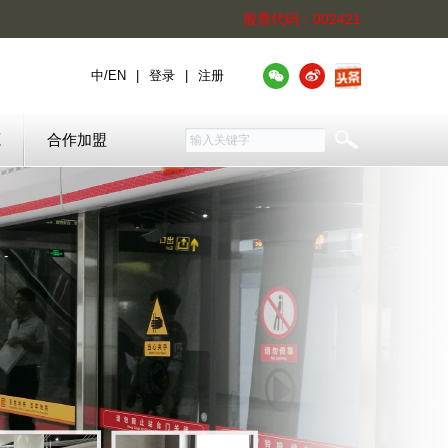
股票代码：002421
中
/
EN
|
登录
|
注册
源
合作加盟
OEM产品合作定义
OEM (Original Equipment
Manufacture）：即原始设备制造
商。根据市场需要，合作伙伴要求