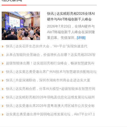
ODM (Original Design
Manufacture）：即原始开发商,我
快讯 | 达实精彩亮相2026全球AI
们可以为客户提供从产品研发、设
硬件与AloT终端创新千人峰会
计制造到后期维护的
2026年7月23日，全球AI硬件与
加盟合作
阅读
AIoT终端创新千人峰会在深圳隆
伙伴
重启幕。凭借深圳...
[详细]
加盟条件
快讯 | 达实召开生态伙伴大会，“AI+平台”实现快速迭代
1、认可达实智能物联网产品的经
从单点智能到全景融合，价值增长点在哪？达实亮相2026智
营理念。
慧全景集成高峰论坛
超级智能体出圈！达实巡回亮相行业峰会，畅谈智慧建筑AI
2、需要认同“达实智能”及其旗下所
发展新方向
有品牌的产品发展目标和公司
快讯 | 达实黄志勇受邀出席广州AI技术与智慧建筑供配电论坛
加盟合作
阅读
快讯 | 共促深湘联动，深圳市湖南市州商会走进达实大厦
伙伴
快讯 | 达实亮相合肥，分享AI大模型+超级智能体在智慧空间
加盟优势
中的应用成果及趋势展望
快讯 | 达实精彩亮相2026年弱电及信息化运维发展论坛福州
达实以“万物智联 心心相通”为经营
站
快讯 | 达实受邀出席2026年度粤港澳大湾区城市公共安全标
宗旨，以用户需求为中心，以最大
准项目规划会议
达实黄志勇受邀出席中国弱电运维发展论坛，AIoT平台V7.1
幅度的提升用户管理、控制等应用
体验，降低
赋能智慧园区新未来
加盟合作