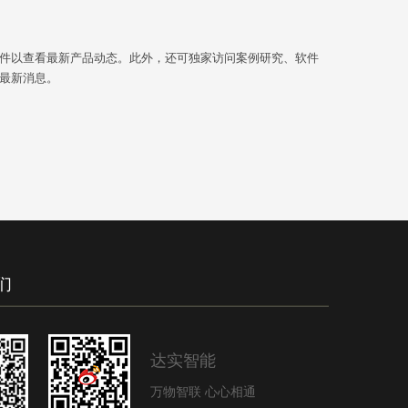
阅读
伙伴
件以查看最新产品动态。此外，还可独家访问案例研究、软件
双方的权利和义务
最新消息。
A．根据市场发展趋势和客户需
求，乙方向甲方提供具有良好市场
前景、竞争力强、品质优良的产
品。
B．甲方
加盟合作
阅读
伙伴
OEM产品合作定义
OEM (Original Equipment
Manufacture）：即原始设备制造
商。根据市场需要，合作伙伴要求
们
对我公司现有产品作
加盟合作
阅读
伙伴
达实智能
加盟流程
万物智联 心心相通
1、加盟咨询：通过网站，公司客