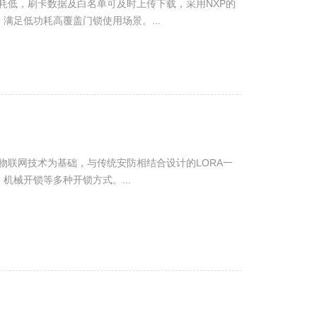
功耗低，刷卡数据及白名单可及时上传下载，采用NXP的
满足低功耗高覆盖门锁使用场景。...
带物联网技术为基础，与传统安防相结合设计的LORA一
机械开锁等多种开锁方式。...