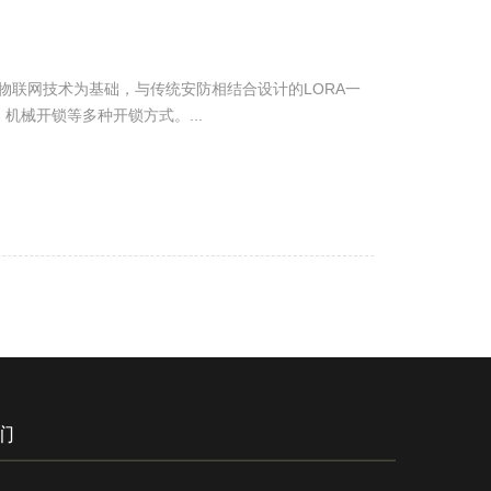
带物联网技术为基础，与传统安防相结合设计的LORA一
机械开锁等多种开锁方式。...
们