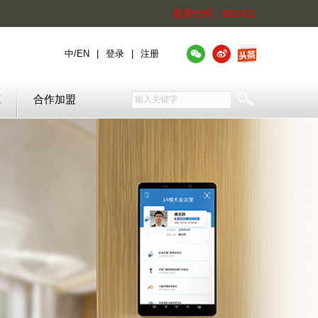
股票代码：002421
中
/
EN
|
登录
|
注册
源
合作加盟