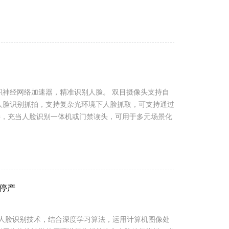
畅。具有读卡模块，可识别M1卡/CPU卡，读取到固有
比...
积神经网络加速器，精准识别人脸。 双目摄像头支持自
人脸识别抓拍，支持复杂光环境下人脸抓取，可支持通过
接，充当人脸识别一体机或门禁读头，可用于多元场景化
.
停产
光人脸识别技术，结合深度学习算法，运用计算机图像处