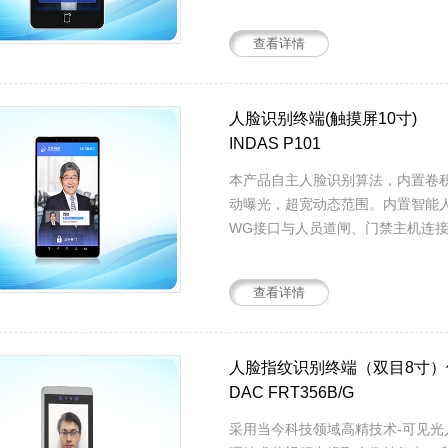
的自学习功能，人脸识别将越来越顺
号，也可以扩展识别二代证，做人证对
查看详情
人脸识别终端(触摸屏10寸)
INDAS P101
本产品自主人脸识别算法，内置卷
动曝光，超宽动态范围。内置智能
WG接口与人员道闸、门禁主机连
管理，如会议预约、办公室场景等..
查看详情
人脸指纹识别终端（双目8寸）
DAC FRT356B/G
采用当今科技领域高精技术-可见