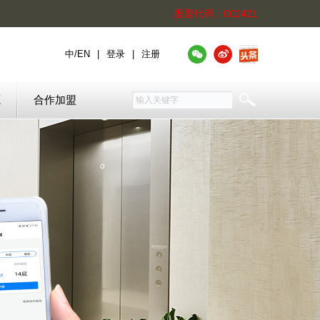
股票代码：002421
中
/
EN
|
登录
|
注册
源
合作加盟