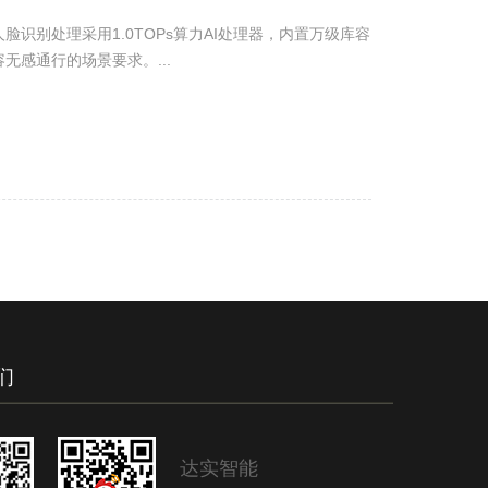
识别处理采用1.0TOPs算力AI处理器，内置万级库容
无感通行的场景要求。...
们
达实智能